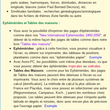
parts arabes, harmoniques, forces, domitudes, distances en
longitude, blasons (selon Paul Bernard Decroze), etc.
Similitudes familiales : recherches généalogiques/astrologiques
dans les fichiers de thèmes d'une famille ou autre.
Ephémérides et Tables des maisons :
Vous avez la possibilité d'imprimer des pages d'éphémérides
comme dans nos "
New International Ephemerides 1900-2050
", et
obtenir de la même façon des pages de tables comme dans notre
livre "
Tables des maisons
".
Ephémérides
: grâce à cette fonction, vous pourrez visualiser à
l'écran, ou obtenir sur imprimante, des tableaux de positions
Exemple
planétaires comme dans nos "éphémérides papier".
Avec Astro-PC, les possibilités sont même plus étendues, vu que
vous pouvez obtenir des éphémérides
tropicales
ou
sidérales
.
Tables des Maisons
: comme pour les Ephémérides, des pages
de Tables des maisons peuvent être obtenues à l'écran ou sur
imprimante. Vous avez le choix entre de plusieurs systèmes de
calcul (domification). La méthode de calcul la plus utilisée en
France est Placidus, mais vous pouvez en sélectionner une autre
(Régiomontanus, Campanus, Koch...) parmi les nombreux choix
proposés. Les tables peuvent être obtenues pour n'importe quelle
latitude en degrés et minutes, donc avec encore plus de précision
que l'ouvrage papier.
Exemple