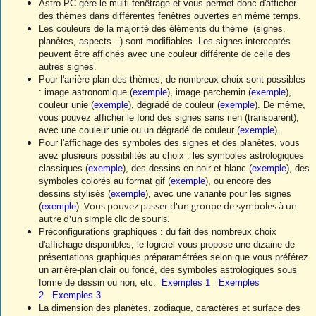
Astro-PC gère le multi-fenêtrage et vous permet donc d'afficher
des thèmes dans différentes fenêtres ouvertes en même temps.
Les couleurs de la majorité des éléments du thème (signes,
planètes, aspects...) sont modifiables. Les signes interceptés
peuvent être affichés avec une couleur différente de celle des
autres signes.
Pour l'arrière-plan des thèmes, de nombreux choix sont possibles
: image astronomique (
exemple
), image parchemin (
exemple
),
couleur unie (
exemple
), dégradé de couleur (
exemple
). De même,
vous pouvez afficher le fond des signes sans rien (transparent),
avec une couleur unie ou un dégradé de couleur (
exemple
).
Pour l'affichage des symboles des signes et des planètes, vous
avez plusieurs possibilités au choix : les symboles astrologiques
classiques (
exemple
), des dessins en noir et blanc (
exemple
), des
symboles colorés au format gif (
exemple
), ou encore des
dessins stylisés (
exemple
), avec une variante pour les signes
Vous pouvez passer d'un groupe de symboles à un
(
exemple
).
autre d'un simple clic de souris.
Préconfigurations graphiques : du fait des nombreux choix
d'affichage disponibles, le logiciel vous propose une dizaine de
présentations graphiques préparamétrées selon que vous préférez
un arrière-plan clair ou foncé, des symboles astrologiques sous
forme de dessin ou non, etc.
Exemples 1
Exemples
2
Exemples 3
La dimension des planètes, zodiaque, caractères et surface des