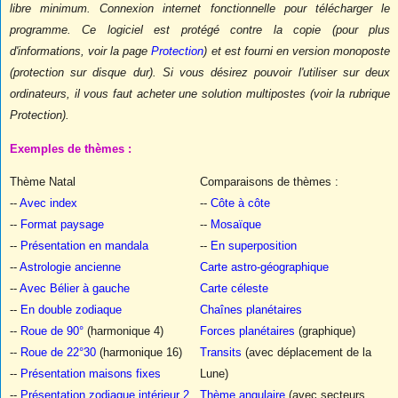
libre minimum. Connexion internet fonctionnelle pour télécharger le
programme. Ce logiciel est protégé contre la copie (pour plus
d'informations, voir la page
Protection
) et est fourni en version monoposte
(protection sur disque dur). Si vous désirez pouvoir l'utiliser sur deux
ordinateurs, il vous faut acheter une solution multipostes (voir la rubrique
Protection).
Exemples de thèmes :
Thème Natal
Comparaisons de thèmes :
--
Avec index
--
Côte à côte
--
Format paysage
--
Mosaïque
--
Présentation en mandala
--
En superposition
--
Astrologie ancienne
Carte astro-géographique
--
Avec Bélier à gauche
Carte céleste
--
En double zodiaque
Chaînes planétaires
--
Roue de 90°
(harmonique 4)
Forces planétaires
(graphique)
--
Roue de 22°30
(harmonique 16)
Transits
(avec déplacement de la
--
Présentation maisons fixes
Lune)
--
Présentation zodiaque intérieur 2
Thème angulaire
(avec secteurs