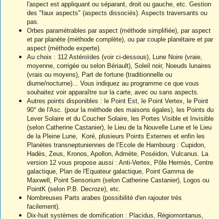
l'aspect est appliquant ou séparant, droit ou gauche, etc. Gestion
des "faux aspects" (aspects dissociés). Aspects traversants ou
pas.
Orbes paramétrables par aspect (méthode simplifiée), par aspect
et par planète (méthode complète), ou par couple planétaire et par
aspect (méthode experte).
Au choix : 112 Astéroïdes (voir ci-dessous), Lune Noire (vraie,
moyenne, corrigée ou selon Bériault), Soleil noir, Noeuds lunaires
(vrais ou moyens), Part de fortune (traditionnelle ou
diurne/nocturne)... Vous indiquez au programme ce que vous
souhaitez voir apparaître sur la carte, avec ou sans aspects.
Autres points disponibles : le Point Est, le Point Vertex, le Point
90° de l'Asc. (pour la méthode des maisons égales), les Points du
Lever Solaire et du Coucher Solaire, les Portes Visible et Invisible
(selon Catherine Castanier), le Lieu de la Nouvelle Lune et le Lieu
de la Pleine Lune, Koré, plusieurs Points Externes et enfin les
Planètes transneptuniennes de l’Ecole de Hambourg : Cupidon,
Hadès, Zeus, Kronos, Apollon, Admète, Poséidon, Vulcanus. La
version 12 vous propose aussi : Anti-Vertex, Pôle Hermès, Centre
galactique, Plan de l'Equateur galactique, Point Gamma de
Maxwell, Point Sensorium (selon Catherine Castanier), Logos ou
PointK (selon P.B. Decroze), etc.
Nombreuses Parts arabes (possibilité d'en rajouter très
facilement).
Dix-huit systèmes de domification : Placidus, Régiomontanus,