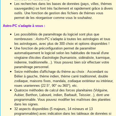
Les recherches dans les bases de données (pays, villes, thèmes
sauvegardés) se font très facilement et rapidement grâce à divers
outils. Une fonction de gestion des fichiers de thèmes vous
permet de les réorganiser comme vous le souhaitez.
Astro-PC s'adapte à vous :
Les possibilités de paramétrage du logiciel sont plus que
nombreuses :
Astro-PC
s'adapte à toutes les astrologies et tous
les astrologues, avec plus de 300 choix et options disponibles !
Une fonction de préconfiguration permet de paramétrer
automatiquement le logiciel selon les habitudes de travail d'une
vingtaine d'écoles d'astrologie (humaniste, sidéraliste, karmique,
indienne, traditionnelle...). Vous pouvez bien sûr effectuer votre
paramétrage personnel.
Seize méthodes d'affichage du thème au choix : Ascendant ou
Bélier à gauche, thème indien, thème carré traditionnel, double
zodiaque, maisons fixes, mandala, zodiaque extérieur ou intérieur,
roues uraniennes (22.5°, 90° ou 360°), etc.
Quatorze méthodes de calcul des forces planétaires (Volguine,
Aubier, Berthon, Labouré, indien, Barbault, Teissier...), dont une
programmable. Vous pouvez modifier les maîtrises des planètes
dans les signes.
32 aspects disponibles (5 majeurs, 14 mineurs et 13
programmables) avec indication dans les tableaux de données si