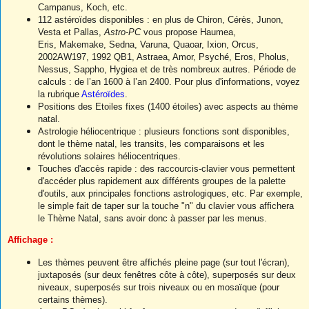
Campanus, Koch, etc.
112 astéroïdes disponibles : en plus de Chiron, Cérès, Junon,
Vesta et Pallas,
Astro-PC
vous propose Haumea,
Eris, Makemake, Sedna, Varuna, Quaoar, Ixion, Orcus,
2002AW197, 1992 QB1, Astraea, Amor, Psyché, Eros, Pholus,
Nessus, Sappho, Hygiea et de très nombreux autres. Période de
calculs : de l’an 1600 à l’an 2400. Pour plus d'informations, voyez
la rubrique
Astéroïdes
.
Positions des Etoiles fixes (1400 étoiles) avec aspects au thème
natal.
Astrologie héliocentrique : plusieurs fonctions sont disponibles,
dont le thème natal, les transits, les comparaisons et les
révolutions solaires héliocentriques.
Touches d'accès rapide : des raccourcis-clavier vous permettent
d'accéder plus rapidement aux différents groupes de la palette
d'outils, aux principales fonctions astrologiques, etc. Par exemple,
le simple fait de taper sur la touche "n" du clavier vous affichera
le Thème Natal, sans avoir donc à passer par les menus.
Affichage :
Les thèmes peuvent être affichés pleine page (sur tout l'écran),
juxtaposés (sur deux fenêtres côte à côte), superposés sur deux
niveaux, superposés sur trois niveaux ou en mosaïque (pour
certains thèmes).