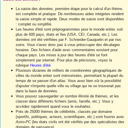
La saisie des données, première étape pour le calcul d'un thème,
est complète et pratique. De nombreuses aides intégrées rendent
la saisie simple et rapide. Deux modes de saisie sont disponibles
: complet ou simplifié.
Les heures d'été sont préprogrammées pour le monde entier, soit
plus de 600 pays, états et îles (USA, CEI, Canada, etc.). Les
données ont été vérifiées par F. Schneider-Gauquelin et par nos
soins. Vous n'avez donc pas à vous préoccuper des décalages
horaires. Des fichiers d'aide avec commentaires existent pour
chaque pays. Les mises à jour des heures d'été se font
simplement par internet. Pour plus de précisions, voyez la
rubrique
Heures d'été
.
Plusieurs dizaines de milliers de coordonnées géographiques de
villes du monde entier sont mémorisées, permettant la plupart du
temps de se passer d'un atlas. Vous avez bien sûr la possibilité
d'ajouter n'importe quelle ville ou village qui ne se trouverait pas
dans la base de données.
Vous pouvez sauvegarder un nombre illimité de thèmes, et les
classer dans différents fichiers (amis, famille, etc.). Vous y
accédez rapidement quand vous le souhaitez.
Près de 25000 thèmes de célébrités, classés par domaine
(sportifs, politiques, acteurs, scientifiques, etc.) sont fournis avec
Astro-PC
(les états civils ont été vérifiés par des spécialistes des
données de naissance).