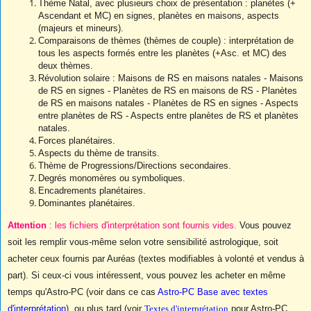
Thème Natal, avec plusieurs choix de présentation : planètes (+
Ascendant et MC) en signes, planètes en maisons, aspects
(majeurs et mineurs).
Comparaisons de thèmes (thèmes de couple) : interprétation de
tous les aspects formés entre les planètes (+Asc. et MC) des
deux thèmes.
Révolution solaire : Maisons de RS en maisons natales - Maisons
de RS en signes - Planètes de RS en maisons de RS - Planètes
de RS en maisons natales - Planètes de RS en signes - Aspects
entre planètes de RS - Aspects entre planètes de RS et planètes
natales.
Forces planétaires.
Aspects du thème de transits.
Thème de Progressions/Directions secondaires.
Degrés monomères ou symboliques.
Encadrements planétaires.
Dominantes planétaires.
Attention
: les fichiers d'interprétation sont fournis vides.
Vous pouvez
soit les remplir vous-même selon votre sensibilité astrologique, soit
acheter ceux fournis par Auréas (textes modifiables à volonté et vendus à
part). Si ceux-ci vous intéressent, vous pouvez les acheter en même
temps qu'Astro-PC (voir dans ce cas
Astro-PC Base avec textes
d'interprétation
), ou plus tard (voir
Textes d'interprétation
pour Astro-PC