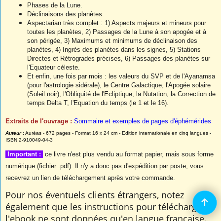
Phases de la Lune.
Déclinaisons des planètes.
Aspectarian très complet : 1) Aspects majeurs et mineurs pour
toutes les planètes, 2) Passages de la Lune à son apogée et à
son périgée, 3) Maximums et minimums de déclinaison des
planètes, 4) Ingrès des planètes dans les signes, 5) Stations
Directes et Rétrogrades précises, 6) Passages des planètes sur
l'Equateur céleste.
Et enfin, une fois par mois : les valeurs du SVP et de l'Ayanamsa
(pour l'astrologie sidérale), le Centre Galactique, l'Apogée solaire
(Soleil noir), l'Obliquité de l'Ecliptique, la Nutation, la Correction de
temps Delta T, l'Equation du temps (le 1 et le 16).
Extraits de l'ouvrage :
Sommaire et exemples de pages d'éphémérides
Auteur :
Auréas - 672 pages - Format 16 x 24 cm - Edition internationale en cinq langues -
ISBN 2-910049-04-3
Important :
ce livre n'est plus vendu au format papier, mais sous forme
numérique (fichier .pdf). Il n'y a donc pas d'expédition par poste, vous
recevrez un lien de téléchargement après votre commande.
Pour nos éventuels clients étrangers, notez
également que les instructions pour télécharger
l'ebook ne sont données qu'en langue française.